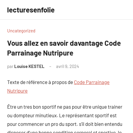
Aller
lecturesenfolie
au
contenu
Uncategorized
Vous allez en savoir davantage Code
Parrainage Nutripure
par
Louise KESTEL
avril 9, 2024
Aucun
commentaire
Texte de référence à propos de
Code Parrainage
Nutripure
Être un tres bon sportif ne pas pour être unique trainer
ou dompteur minutieux. Le représentant sportif est
pour commencer un pro du sport. s’il doit bien entendu
disposer d’une bonne condition corporel et sportive, le