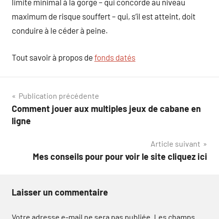
limite minimal à la gorge – qui concorde au niveau
maximum de risque souffert – qui, s’il est atteint, doit
conduire à le céder à peine.
Tout savoir à propos de
fonds datés
Navigation
Publication précédente
Comment jouer aux multiples jeux de cabane en
de
ligne
l’article
Article suivant
Mes conseils pour pour voir le site cliquez ici
Laisser un commentaire
Votre adresse e-mail ne sera pas publiée.
Les champs