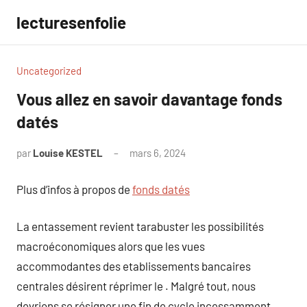
Aller
lecturesenfolie
au
contenu
Uncategorized
Vous allez en savoir davantage fonds
datés
par
Louise KESTEL
mars 6, 2024
Aucun
commentaire
Plus d’infos à propos de
fonds datés
La entassement revient tarabuster les possibilités
macroéconomiques alors que les vues
accommodantes des etablissements bancaires
centrales désirent réprimer le . Malgré tout, nous
devrions se résigner une fin de cycle incessamment.