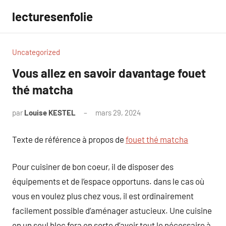
Aller
lecturesenfolie
au
contenu
Uncategorized
Vous allez en savoir davantage fouet
thé matcha
par
Louise KESTEL
mars 29, 2024
Aucun
commentaire
Texte de référence à propos de
fouet thé matcha
Pour cuisiner de bon coeur, il de disposer des
équipements et de l’espace opportuns. dans le cas où
vous en voulez plus chez vous, il est ordinairement
facilement possible d’aménager astucieux. Une cuisine
en un seul bloc fera en sorte d’avoir tout le nécessaire à