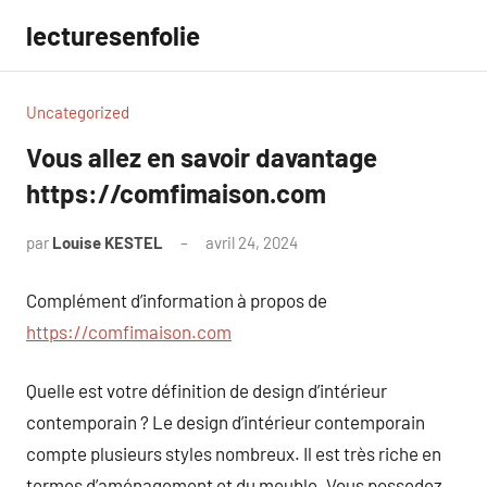
Aller
lecturesenfolie
au
contenu
Uncategorized
Vous allez en savoir davantage
https://comfimaison.com
par
Louise KESTEL
avril 24, 2024
Aucun
commentaire
Complément d’information à propos de
https://comfimaison.com
Quelle est votre définition de design d’intérieur
contemporain ? Le design d’intérieur contemporain
compte plusieurs styles nombreux. Il est très riche en
termes d’aménagement et du meuble. Vous possedez