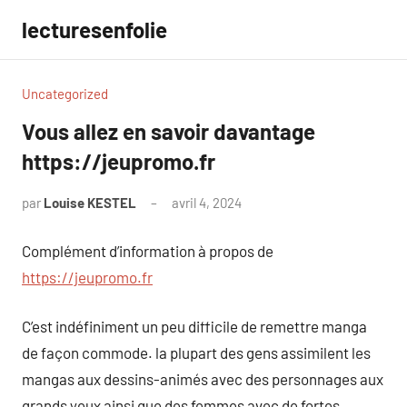
Aller
lecturesenfolie
au
contenu
Uncategorized
Vous allez en savoir davantage
https://jeupromo.fr
par
Louise KESTEL
avril 4, 2024
Aucun
commentaire
Complément d’information à propos de
https://jeupromo.fr
C’est indéfiniment un peu difficile de remettre manga
de façon commode. la plupart des gens assimilent les
mangas aux dessins-animés avec des personnages aux
grands yeux ainsi que des femmes avec de fortes