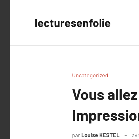
Aller
au
lecturesenfolie
contenu
Uncategorized
Vous allez
Impressio
par
Louise KESTEL
avr