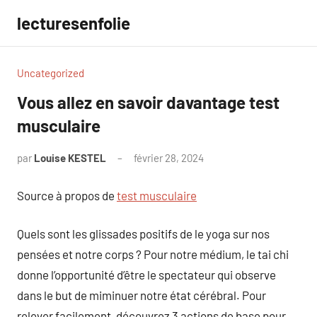
Aller
lecturesenfolie
au
contenu
Uncategorized
Vous allez en savoir davantage test
musculaire
par
Louise KESTEL
février 28, 2024
Aucun
commentaire
Source à propos de
test musculaire
Quels sont les glissades positifs de le yoga sur nos
pensées et notre corps ? Pour notre médium, le tai chi
donne l’opportunité d’être le spectateur qui observe
dans le but de miminuer notre état cérébral. Pour
relever facilement, découvrez 3 actions de base pour