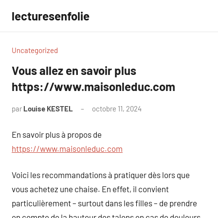
Aller
lecturesenfolie
au
contenu
Uncategorized
Vous allez en savoir plus
https://www.maisonleduc.com
par
Louise KESTEL
octobre 11, 2024
Aucun
commentaire
En savoir plus à propos de
https://www.maisonleduc.com
Voici les recommandations à pratiquer dès lors que
vous achetez une chaise. En effet, il convient
particulièrement – surtout dans les filles – de prendre
en compte de la hauteur des talons en cas de douleurs