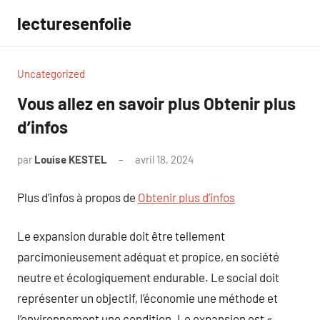
Aller
lecturesenfolie
au
contenu
Uncategorized
Vous allez en savoir plus Obtenir plus
d’infos
par
Louise KESTEL
avril 18, 2024
Aucun
commentaire
Plus d’infos à propos de
Obtenir plus d’infos
Le expansion durable doit être tellement
parcimonieusement adéquat et propice, en société
neutre et écologiquement endurable. Le social doit
représenter un objectif, l’économie une méthode et
l’environnement une condition. Le expansion est «