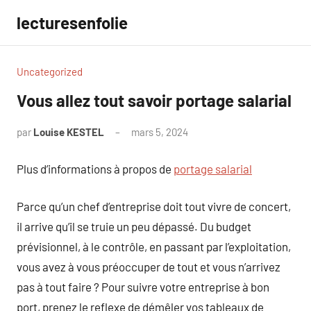
Aller
lecturesenfolie
au
contenu
Uncategorized
Vous allez tout savoir portage salarial
par
Louise KESTEL
mars 5, 2024
Aucun
commentaire
Plus d’informations à propos de
portage salarial
Parce qu’un chef d’entreprise doit tout vivre de concert,
il arrive qu’il se truie un peu dépassé. Du budget
prévisionnel, à le contrôle, en passant par l’exploitation,
vous avez à vous préoccuper de tout et vous n’arrivez
pas à tout faire ? Pour suivre votre entreprise à bon
port, prenez le reflexe de démêler vos tableaux de