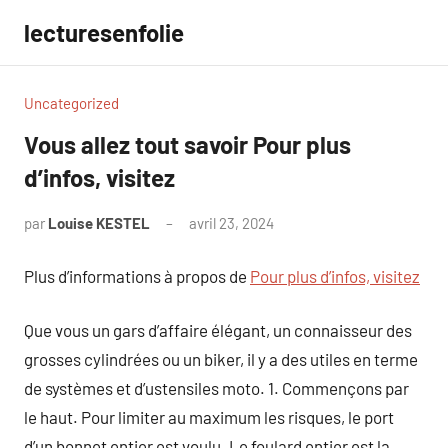
Aller
lecturesenfolie
au
contenu
Uncategorized
Vous allez tout savoir Pour plus
d’infos, visitez
par
Louise KESTEL
avril 23, 2024
Aucun
commentaire
Plus d’informations à propos de
Pour plus d’infos, visitez
Que vous un gars d’affaire élégant, un connaisseur des
grosses cylindrées ou un biker, il y a des utiles en terme
de systèmes et d’ustensiles moto. 1. Commençons par
le haut. Pour limiter au maximum les risques, le port
d’un bonnet entier est voulu. Le foulard entier est la