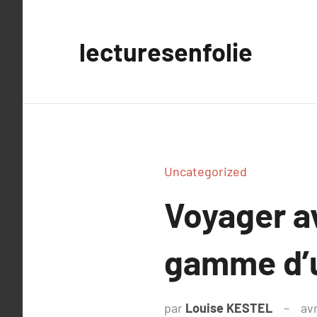
Aller
au
lecturesenfolie
contenu
Uncategorized
Voyager av
gamme d’u
par
Louise KESTEL
avr