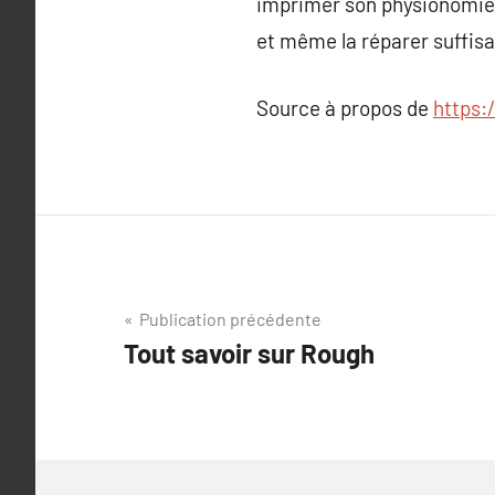
imprimer son physionomie 
et même la réparer suffisa
Source à propos de
https:
Navigation
Publication précédente
Tout savoir sur Rough
de
l’article