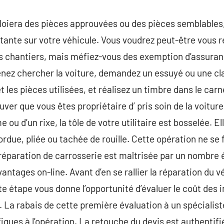
loiera des pièces approuvées ou des pièces semblables,
stante sur votre véhicule. Vous voudrez peut-être vous 
des chantiers, mais méfiez-vous des exemption d’assuran
enez chercher la voiture, demandez un essuyé ou une c
 et les pièces utilisées, et réalisez un timbre dans le c
ver que vous êtes propriétaire d’ pris soin de la voitur
 ou d’un rixe, la tôle de votre utilitaire est bosselée. E
tordue, pliée ou tachée de rouille. Cette opération ne s
réparation de carrosserie est maîtrisée par un nombre 
ntages on-line. Avant d’en se rallier la réparation du véh
e étape vous donne l’opportunité d’évaluer le coût des i
. La rabais de cette première évaluation à un spécialist
ues à l’opération. La retouche du devis est authentifiée