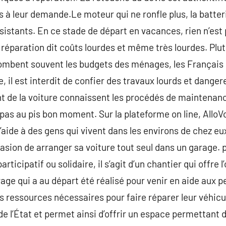
s à leur demande.Le moteur qui ne ronfle plus, la batter
ésistants. En ce stade de départ en vacances, rien n’est 
it réparation dit coûts lourdes et même très lourdes. Plut
lombent souvent les budgets des ménages, les Français p
, il est interdit de confier des travaux lourds et danger
nt de la voiture connaissent les procédés de maintenan
pas au pis bon moment. Sur la plateforme on line, AlloV
aide à des gens qui vivent dans les environs de chez eux
casion de arranger sa voiture tout seul dans un garage. 
rticipatif ou solidaire, il s’agit d’un chantier qui offre
rage qui a au départ été réalisé pour venir en aide aux 
s ressources nécessaires pour faire réparer leur véhicul
de l’État et permet ainsi d’offrir un espace permettant 