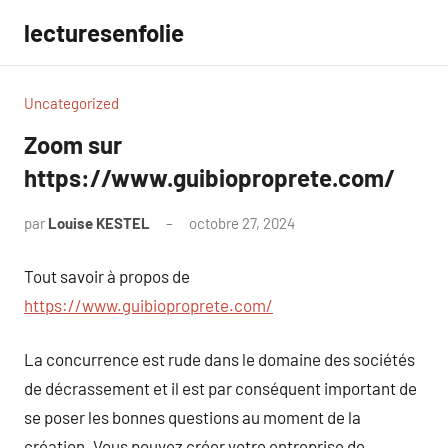
Aller
lecturesenfolie
au
contenu
Uncategorized
Zoom sur
https://www.guibioproprete.com/
par
Louise KESTEL
octobre 27, 2024
Aucun
commentaire
Tout savoir à propos de
https://www.guibioproprete.com/
La concurrence est rude dans le domaine des sociétés
de décrassement et il est par conséquent important de
se poser les bonnes questions au moment de la
création. Vous pouvez créer votre entreprise de