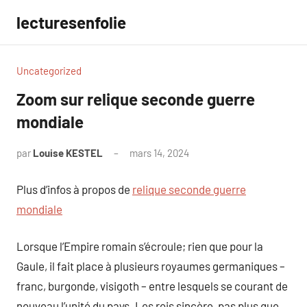
Aller
lecturesenfolie
au
contenu
Uncategorized
Zoom sur relique seconde guerre
mondiale
par
Louise KESTEL
mars 14, 2024
Aucun
commentaire
Plus d’infos à propos de
relique seconde guerre
mondiale
Lorsque l’Empire romain s’écroule; rien que pour la
Gaule, il fait place à plusieurs royaumes germaniques –
franc, burgonde, visigoth – entre lesquels se courant de
nouveau l’unité du pays. Les rois sincère, pas plus que