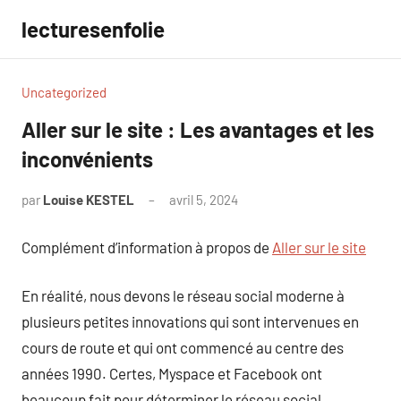
Aller
lecturesenfolie
au
contenu
Uncategorized
Aller sur le site : Les avantages et les
inconvénients
par
Louise KESTEL
avril 5, 2024
Aucun
commentaire
Complément d’information à propos de
Aller sur le site
En réalité, nous devons le réseau social moderne à
plusieurs petites innovations qui sont intervenues en
cours de route et qui ont commencé au centre des
années 1990. Certes, Myspace et Facebook ont
beaucoup fait pour déterminer le réseau social