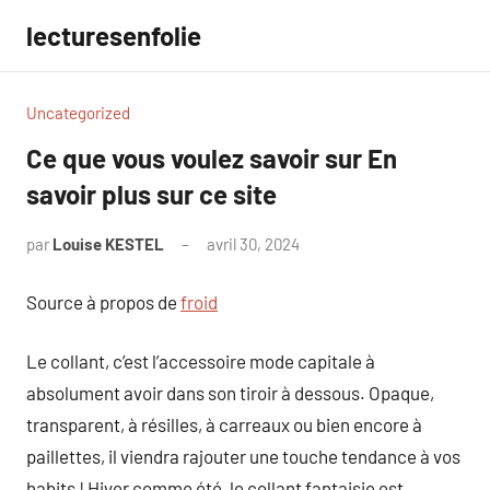
Aller
lecturesenfolie
au
contenu
Uncategorized
Ce que vous voulez savoir sur En
savoir plus sur ce site
par
Louise KESTEL
avril 30, 2024
Aucun
commentaire
Source à propos de
froid
Le collant, c’est l’accessoire mode capitale à
absolument avoir dans son tiroir à dessous. Opaque,
transparent, à résilles, à carreaux ou bien encore à
paillettes, il viendra rajouter une touche tendance à vos
habits ! Hiver comme été, le collant fantaisie est