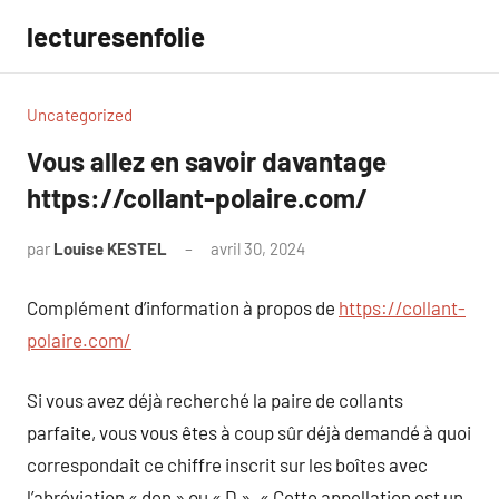
Aller
lecturesenfolie
au
contenu
Uncategorized
Vous allez en savoir davantage
https://collant-polaire.com/
par
Louise KESTEL
avril 30, 2024
Aucun
commentaire
Complément d’information à propos de
https://collant-
polaire.com/
Si vous avez déjà recherché la paire de collants
parfaite, vous vous êtes à coup sûr déjà demandé à quoi
correspondait ce chiffre inscrit sur les boîtes avec
l’abréviation « den » ou « D ». « Cette appellation est un