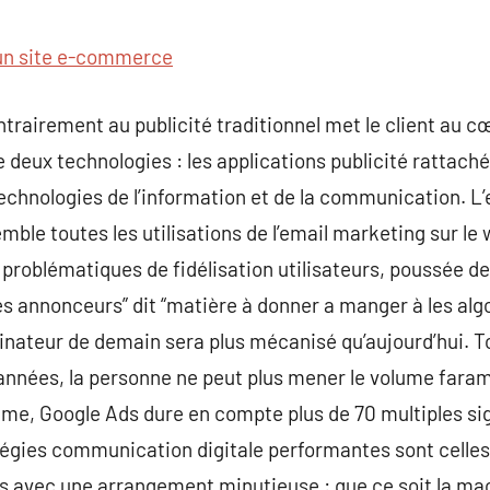
commentaire
’un site e-commerce
trairement au publicité traditionnel met le client au c
e deux technologies : les applications publicité rattaché
echnologies de l’information et de la communication. L
mble toutes les utilisations de l’email marketing sur le 
problématiques de fidélisation utilisateurs, poussée de 
es annonceurs” dit “matière à donner a manger à les algo
ateur de demain sera plus mécanisé qu’aujourd’hui. Tou
années, la personne ne peut plus mener le volume faram
mme, Google Ads dure en compte plus de 70 multiples si
tégies communication digitale performantes sont celles 
 avec une arrangement minutieuse : que ce soit la mach