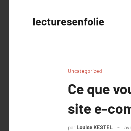
Aller
au
lecturesenfolie
contenu
Uncategorized
Ce que vou
site e-c
par
Louise KESTEL
avr