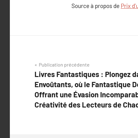
Source à propos de
Prix d
Navigation
Publication précédente
Livres Fantastiques : Plongez 
de
Envoûtants, où le Fantastique D
l’article
Offrant une Évasion Incomparabl
Créativité des Lecteurs de Cha