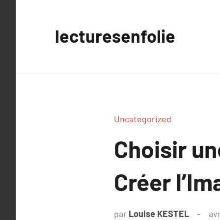
Aller
au
lecturesenfolie
contenu
Uncategorized
Choisir un
Créer l’Im
par
Louise KESTEL
avr