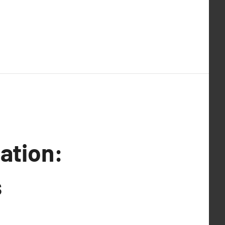
ation:
s