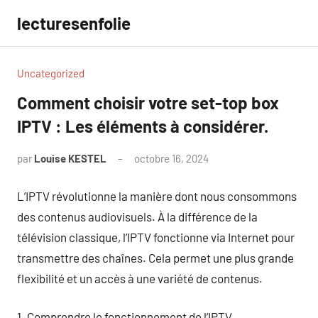
Aller
lecturesenfolie
au
contenu
Uncategorized
Comment choisir votre set-top box
IPTV : Les éléments à considérer.
par
Louise KESTEL
octobre 16, 2024
Aucun
commentaire
L’IPTV révolutionne la manière dont nous consommons
des contenus audiovisuels. À la différence de la
télévision classique, l’IPTV fonctionne via Internet pour
transmettre des chaînes. Cela permet une plus grande
flexibilité et un accès à une variété de contenus.
1. Comprendre le fonctionnement de l’IPTV