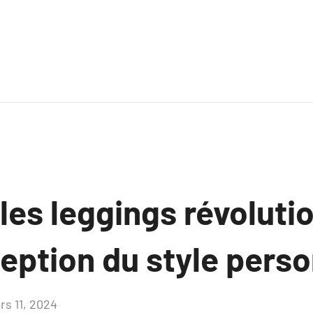
es leggings révoluti
eption du style pers
rs 11, 2024
Aucun