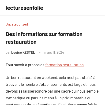
Aller
lecturesenfolie
au
contenu
Uncategorized
Des informations sur formation
restauration
par
Louise KESTEL
mars 11, 2024
Aucun
commentaire
Tout savoir à propos de
formation restauration
Un bon restaurant en weekend, cela n’est pas si aisé à
trouver : le nombre d’établissements est large et nous
devons se laisser joindre par une cadre qui nous semble
sympatique ou par une menu à un prix imparable qui
peut cacher de la déception au final. Nous avons fait le