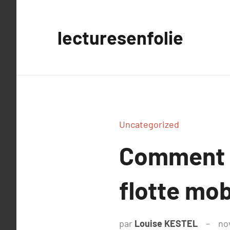
Aller
au
lecturesenfolie
contenu
Uncategorized
Comment o
flotte mob
par
Louise KESTEL
no