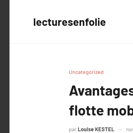
Aller
au
lecturesenfolie
contenu
Uncategorized
Avantages 
flotte mob
par
Louise KESTEL
no