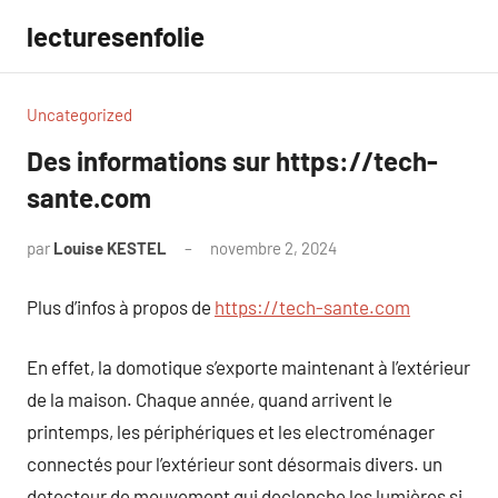
Aller
lecturesenfolie
au
contenu
Uncategorized
Des informations sur https://tech-
sante.com
par
Louise KESTEL
novembre 2, 2024
Aucun
commentaire
Plus d’infos à propos de
https://tech-sante.com
En effet, la domotique s’exporte maintenant à l’extérieur
de la maison. Chaque année, quand arrivent le
printemps, les périphériques et les electroménager
connectés pour l’extérieur sont désormais divers. un
detecteur de mouvement qui declenche les lumières si