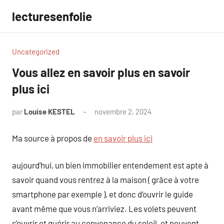
Aller
lecturesenfolie
au
contenu
Uncategorized
Vous allez en savoir plus en savoir
plus ici
par
Louise KESTEL
novembre 2, 2024
Aucun
commentaire
Ma source à propos de
en savoir plus ici
aujourd’hui, un bien immobilier entendement est apte à
savoir quand vous rentrez à la maison ( grâce à votre
smartphone par exemple ), et donc d’ouvrir le guide
avant même que vous n’arriviez. Les volets peuvent
s’ouvrir et guérir au convenance du soleil, et peuvent