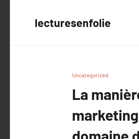
Aller
au
lecturesenfolie
contenu
Uncategorized
La manière
marketing 
domaine d