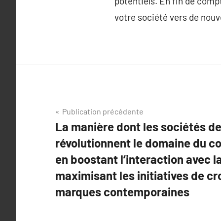
potentiels. En fin de compt
votre société vers de no
Navigation
Publication précédente
La manière dont les sociétés de
de
révolutionnent le domaine du c
l’article
en boostant l’interaction avec la
maximisant les initiatives de cr
marques contemporaines