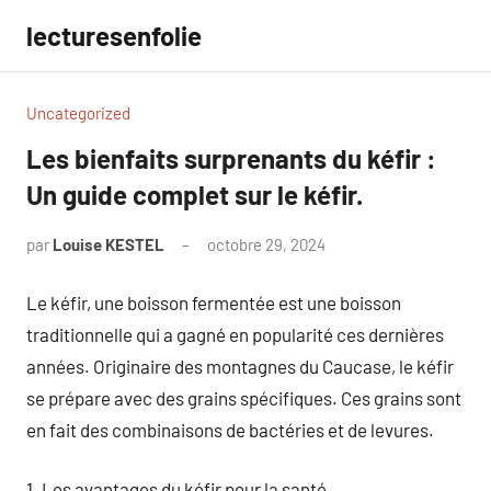
Aller
lecturesenfolie
au
contenu
Uncategorized
Les bienfaits surprenants du kéfir :
Un guide complet sur le kéfir.
par
Louise KESTEL
octobre 29, 2024
Aucun
commentaire
Le kéfir, une boisson fermentée est une boisson
traditionnelle qui a gagné en popularité ces dernières
années. Originaire des montagnes du Caucase, le kéfir
se prépare avec des grains spécifiques. Ces grains sont
en fait des combinaisons de bactéries et de levures.
1. Les avantages du kéfir pour la santé