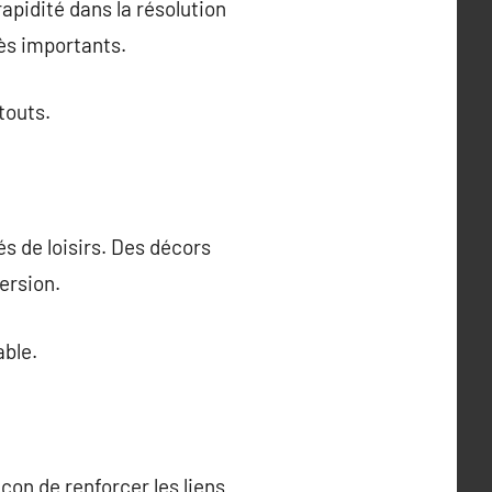
pidité dans la résolution
rès importants.
touts.
s de loisirs. Des décors
ersion.
able.
çon de renforcer les liens