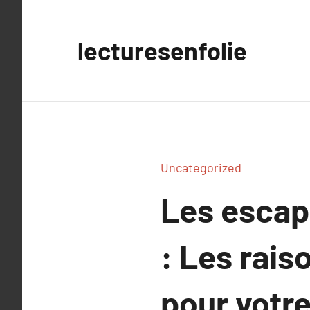
Aller
au
lecturesenfolie
contenu
Uncategorized
Les escap
: Les rais
pour votre