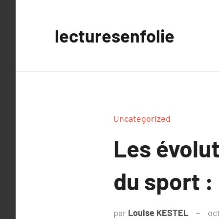
Aller
au
lecturesenfolie
contenu
Uncategorized
Les évolu
du sport :
par
Louise KESTEL
oc