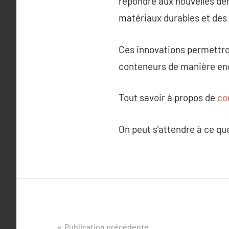
répondre aux nouvelles dem
matériaux durables et des
Ces innovations permettron
conteneurs de manière enc
Tout savoir à propos de
co
On peut s’attendre à ce que
Navigation
Publication précédente