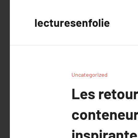
Aller
au
lecturesenfolie
contenu
Uncategorized
Les retour
conteneur
inspirante