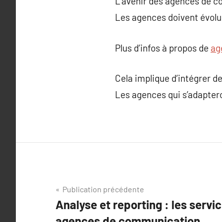
L’avenir des agences de c
Les agences doivent évol
Plus d’infos à propos de
ag
Cela implique d’intégrer 
Les agences qui s’adaptero
Navigation
Publication précédente
Analyse et reporting : les servi
de
agences de communication