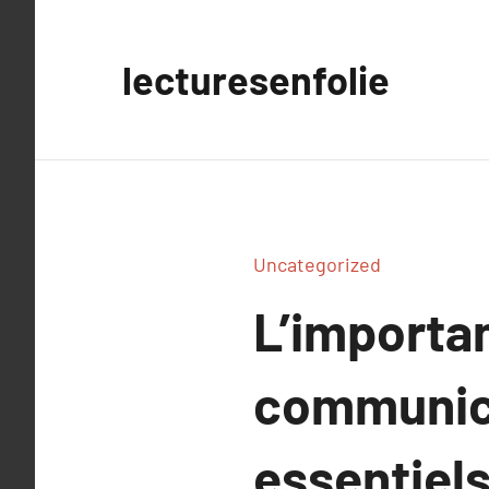
Aller
au
lecturesenfolie
contenu
Uncategorized
L’importa
communica
essentiels