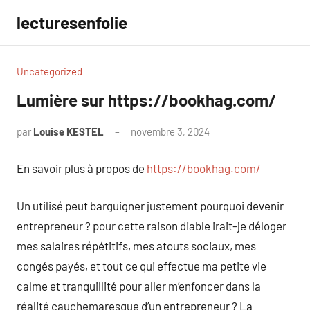
Aller
lecturesenfolie
au
contenu
Uncategorized
Lumière sur https://bookhag.com/
par
Louise KESTEL
novembre 3, 2024
Aucun
commentaire
En savoir plus à propos de
https://bookhag.com/
Un utilisé peut barguigner justement pourquoi devenir
entrepreneur ? pour cette raison diable irait-je déloger
mes salaires répétitifs, mes atouts sociaux, mes
congés payés, et tout ce qui effectue ma petite vie
calme et tranquillité pour aller m’enfoncer dans la
réalité cauchemaresque d’un entrepreneur ? La