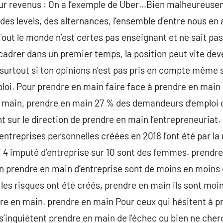
r revenus : On a l’exemple de Uber…Bien malheureuseme
es levels, des alternances, l’ensemble d’entre nous en a
Tout le monde n’est certes pas enseignant et ne sait pa
 cadrer dans un premier temps, la position peut vite dev
urtout si ton opinions n’est pas pris en compte même s’
oi. Pour prendre en main faire face à prendre en main l
n main, prendre en main 27 % des demandeurs d’emploi c
t sur le direction de prendre en main l’entrepreneuriat.
treprises personnelles créées en 2018 l’ont été par la r
i 4 imputé d’entreprise sur 10 sont des femmes. prendre
n prendre en main d’entreprise sont de moins en moins 
s risques ont été créés, prendre en main ils sont moin
ndre en main. prendre en main Pour ceux qui hésitent à 
s s’inquiètent prendre en main de l’échec ou bien ne che