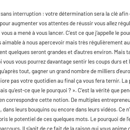
sans interruption : votre détermination sera la clé afin 
t pour augmenter vos attentes de réussir vous allez régu
 vous a mené à vous lancer. C’est ce que j’appelle le pou
us aimable à nous apercevoir mais très régulièrement au
nt quelques seront grandes et d’autres environ. Mais t
 vous vous pourrez davantage sentir les coups durs et les
u’après tout, gagner un grand nombre de milliers d’euro
liore pas votre quotidien au final ça vous fera ternir. L
 Mais qu’est-ce que le pourquoi ? ». C’est la vérité que 
en correspondre cette notion. De multiples entrepreneu
 dans leurs bouquins ou encore dans leurs vidéos. Ce n
pris le potentiel de ces quelques mots. Le pourquoi de l’
arcours. Il s’agit de ce fait de la raison qui vous anime