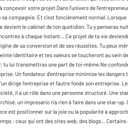
 conçevoir votre projet.Dans l’univers de l’entrepreneuria
e sa compagnie. Et c’est foncièrement normal. Lorsque t
se devient le cabinet de ton quotidien. Tu y penseras nuit
ncontres à chaque instant… Ce projet de ta vie deviend
origine de sa conversion et de ses réussites. Tu peux mê
inte identitaire et tes valeurs se toucheront au sein de
r, tu lui transmettras une part de toi-même.Ne confond
eprise. Un fondateur d’entreprise minimise les dangers t
l’un dirige l’entreprise et l’autre fonde son entreprise. 
ciété, il a un rôle dans une personne structuré. Une sta
chisé, un impresario n’a rien à faire dans une star-up. Il
nce est positionner sur la joie ou la popularité à approch
 temps : ceux qui ont des sites web, des blogs… Certain