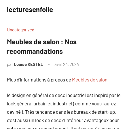
Aller
lecturesenfolie
au
contenu
Uncategorized
Meubles de salon : Nos
recommandations
par
Louise KESTEL
avril 24, 2024
Aucun
commentaire
Plus d’informations à propos de
Meubles de salon
le design en général de déco industriel est inspiré par le
look général urbain et industriel ( comme vous l’aurez
deviné ). Très tendance dans les bureaux de start-up,
c’est aussi un look de déco d’intérieur avantageux pour
votre maison ou appartement. Il est caractérisé par un