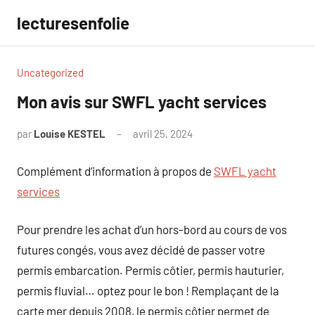
Aller
lecturesenfolie
au
contenu
Uncategorized
Mon avis sur SWFL yacht services
par
Louise KESTEL
avril 25, 2024
Aucun
commentaire
Complément d’information à propos de
SWFL yacht
services
Pour prendre les achat d’un hors-bord au cours de vos
futures congés, vous avez décidé de passer votre
permis embarcation. Permis côtier, permis hauturier,
permis fluvial… optez pour le bon ! Remplaçant de la
carte mer depuis 2008, le permis côtier permet de