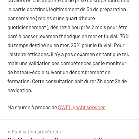
ou alors en cas d’ébriété ou de prise de stupéfiants.Pour
la partie doctrinal, légitimement de 5h de préparation
par semaine ( moins d’une quart d’heure
quotidiennement ), désirez à peu près 2 mois pour être
paré à passer l’examen théorique en mer et fluvial. 75%
du temps destiné au en mer, 25% pour le fluvial. Pour
l’histoire efficaces, il n’y a pas d’examen en tant que tel,
mais une validation des compétences par le moniteur
de bateau-école suivant un dénombrement de
formation. Cette consultation doit durer 3h dont 2h de
navigation.
Ma source à propos de
SWFL yacht services
Navigation
Publication précédente