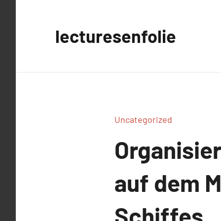
Aller
au
lecturesenfolie
contenu
Uncategorized
Organisie
auf dem M
Schiffes