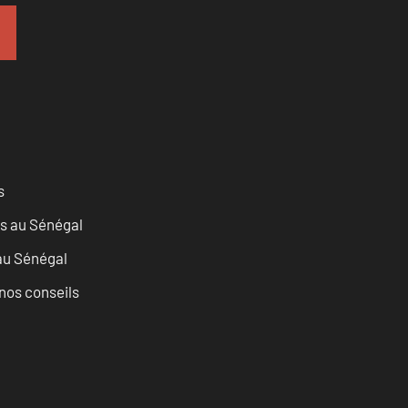
s
as au Sénégal
 au Sénégal
nos conseils