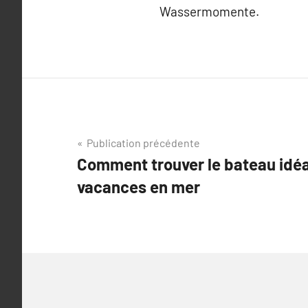
Wassermomente.
Navigation
Publication précédente
Comment trouver le bateau idéa
de
vacances en mer
l’article