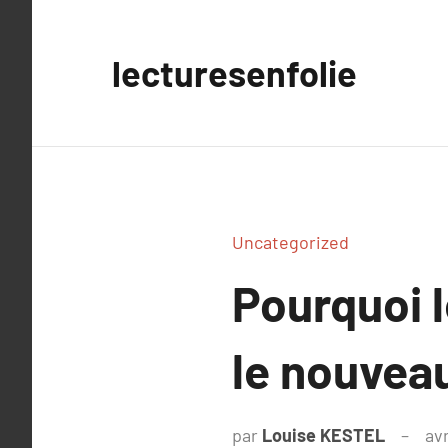
Aller
au
lecturesenfolie
contenu
Uncategorized
Pourquoi 
le nouvea
par
Louise KESTEL
avr