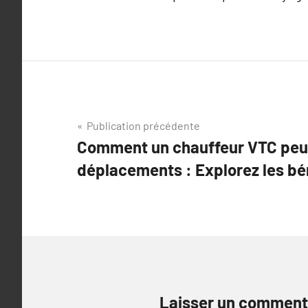
Navigation
Publication précédente
Comment un chauffeur VTC peut
de
déplacements : Explorez les bé
l’article
Laisser un comment