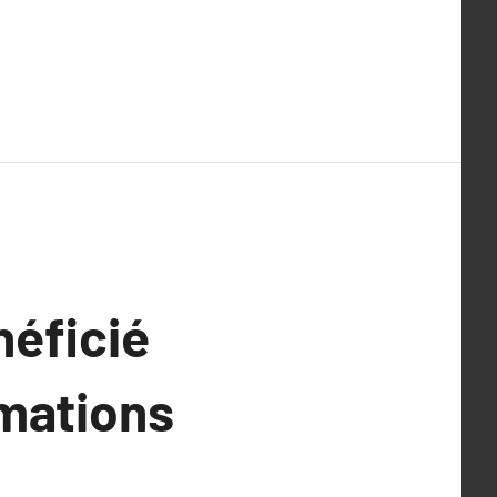
néficié
rmations