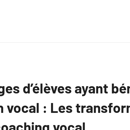
es d’élèves ayant bé
h vocal : Les transfo
coaching vocal.