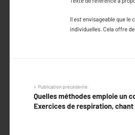
Texte de référence à prop
Il est envisageable que le
individuelles. Cela offre d
Navigation
Publication précédente
Quelles méthodes emploie un co
de
Exercices de respiration, chant 
l’article