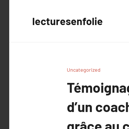
Aller
au
lecturesenfolie
contenu
Uncategorized
Témoignag
d’un coac
grâce au 